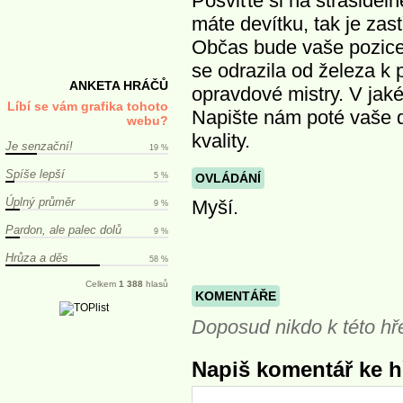
Posviťte si na strašidel
máte devítku, tak je zas
Občas bude vaše pozice 
se odrazila od železa k 
ANKETA HRÁČŮ
opravdové mistry. V ja
Líbí se vám grafika tohoto
Napište nám poté vaše 
webu?
kvality.
Je senzační!
19 %
Spíše lepší
5 %
OVLÁDÁNÍ
Úplný průměr
Myší.
9 %
Pardon, ale palec dolů
9 %
Hrůza a děs
58 %
Celkem
1 388
hlasů
KOMENTÁŘE
Doposud nikdo k této hř
Napiš komentář ke hř