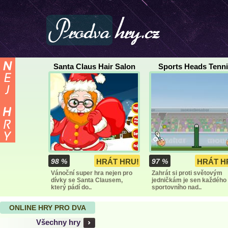
Santa Claus Hair Salon
Sports Heads Tenni
98 %
HRÁT HRU!
97 %
HRÁT H
Vánoční super hra nejen pro
Zahrát si proti světovým
dívky se Santa Clausem,
jedničkám je sen každého
který pádí do..
sportovního nad..
ONLINE HRY PRO DVA
Všechny hry