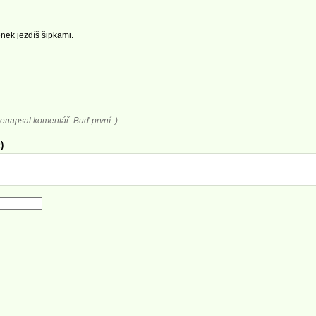
ek jezdíš šipkami.
enapsal komentář. Buď první :)
)