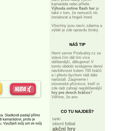
kamaráda nebo přítele.
Výhoda online flash her
je
také v tom, že nemusíš nic
instalovat a hraješ hned.
Všechny jsou navíc zdarma a
výběr je zde opravdu široký.
NÁŠ TIP
Herní server Prodvahry.cz se
stává čím dál tím více
oblíbenější, děkujeme! V
tomto období evidujeme denní
návštěvnost kolem 700 hráčů
a i přesto bychom rádi dále
narůstali. Zaujmeme i
slovenské příznivce, kteří si
zde rádi zahrají nejoblíbenější
hry pre dvoch hráčov
?
Věříme, že ano.
CO TU NAJDEŠ?
ka. Sladkosti padají přímo
tanki
ti kamarádovi, proto je
slovní fotbal
. Využiješ svůj um ve svůj
akční hry