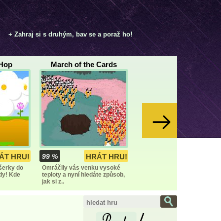
+ Zahraj si s druhým, bav se a poraž ho!
Hop
March of the Cards
ÁT HRU!
99 %
HRÁT HRU!
šerky do
Omráčily vás venku vysoké
dy! Kde
teploty a nyní hledáte způsob,
jak si z..