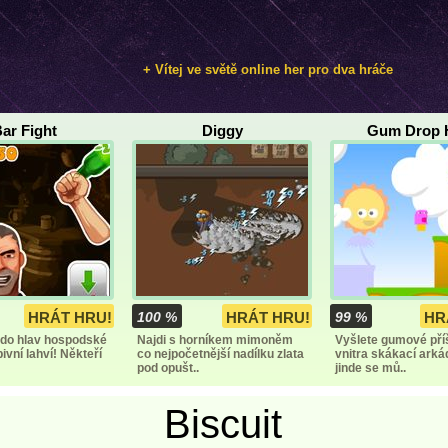
+ Vítej ve světě online her pro dva hráče
ar Fight
Diggy
Gum Drop 
HRÁT HRU!
100 %
HRÁT HRU!
99 %
HR
 do hlav hospodské
Najdi s horníkem mimoněm
Vyšlete gumové pří
ivní lahví! Někteří
co nejpočetnější nadílku zlata
vnitra skákací arká
pod opušt..
jinde se mů..
Biscuit