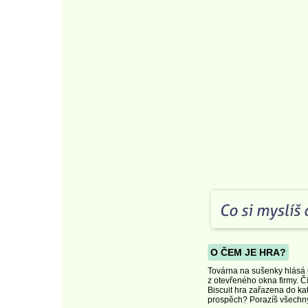
O ČEM JE HRA?
Továrna na sušenky hlásá p
z otevřeného okna firmy. Čí
Biscuit hra zařazena do ka
prospěch? Porazíš všechny 