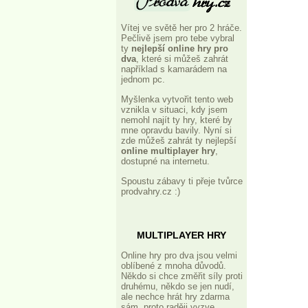
Vítej ve světě her pro 2 hráče.
Pečlivě jsem pro tebe vybral
ty
nejlepší online hry pro
dva
, které si můžeš zahrát
například s kamarádem na
jednom pc.
Myšlenka vytvořit tento web
vznikla v situaci, kdy jsem
nemohl najít ty hry, které by
mne opravdu bavily. Nyní si
zde můžeš zahrát ty nejlepší
online multiplayer hry
,
dostupné na internetu.
Spoustu zábavy ti přeje tvůrce
prodvahry.cz :)
MULTIPLAYER HRY
Online hry pro dva jsou velmi
oblíbené z mnoha důvodů.
Někdo si chce změřit síly proti
druhému, někdo se jen nudí,
ale nechce hrát hry zdarma
sám, proto raději vyzve