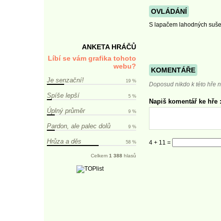
OVLÁDÁNÍ
S lapačem lahodných sušen
ANKETA HRÁČŮ
Líbí se vám grafika tohoto
webu?
KOMENTÁŘE
Je senzační!
19 %
Doposud nikdo k této hře n
Spíše lepší
5 %
Napiš komentář ke hře :
Úplný průměr
9 %
Pardon, ale palec dolů
9 %
Hrůza a děs
4 + 11 =
58 %
Celkem
1 388
hlasů