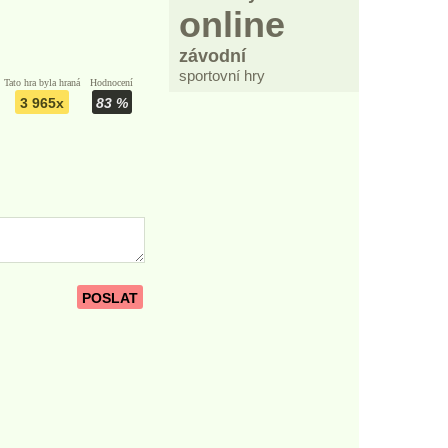
online
závodní
sportovní hry
Tato hra byla hraná
Hodnocení
3 965x
83 %
POSLAT