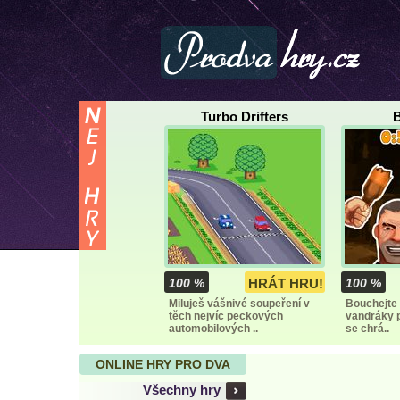
Turbo Drifters
B
100 %
HRÁT HRU!
100 %
Miluješ vášnivé soupeření v
Bouchejte
těch nejvíc peckových
vandráky p
automobilových ..
se chrá..
ONLINE HRY PRO DVA
Všechny hry