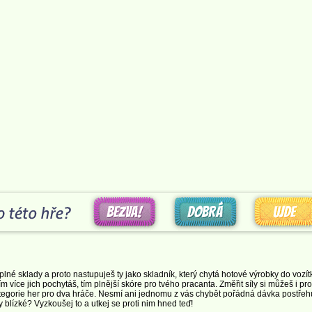
lné sklady a proto nastupuješ ty jako skladník, který chytá hotové výrobky do vozít
m více jich pochytáš, tím plnější skóre pro tvého pracanta. Změřit síly si můžeš i pro
tegorie her pro dva hráče. Nesmí ani jednomu z vás chybět pořádná dávka postřehu
blízké? Vyzkoušej to a utkej se proti nim hned teď!