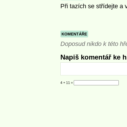
Při tazích se střídejte a
KOMENTÁŘE
Doposud nikdo k této hř
Napiš komentář ke hř
4 + 11 =