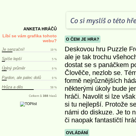
ANKETA HRÁČŮ
Líbí se vám grafika tohoto
O ČEM JE HRA?
webu?
Deskovou hru Puzzle Fre
Je senzační!
19 %
ale je tak trochu všehoch
Spíše lepší
5 %
dostat se s panáčkem po 
Úplný průměr
9 %
Člověče, nezlob se. Té
Pardon, ale palec dolů
9 %
formě nejrůznějších háda
Hrůza a děs
některými úkoly bude jen p
58 %
hráči. Navolit si lze však
Celkem
1 388
hlasů
si tu nejlepší. Protože s
námi do diskuze. Je to ne
či naopak fantastičtí hráč
OVLÁDÁNÍ