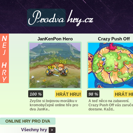
JanKenPon Hero
Crazy Push Off
100 %
HRÁT HRU!
98 %
HRÁT H
Zvyšte si bojovou morálku v
A teď něco na zabavení.
kromobyčejné online hře pro
Crazy Push Off vás zaruč
dva JanKe..
dostane. Každ..
ONLINE HRY PRO DVA
Všechny hry