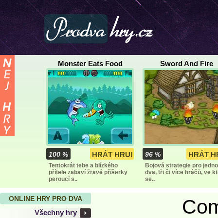
Monster Eats Food
Sword And Fire
100 %
HRÁT HRU!
96 %
HRÁT H
Tentokrát tebe a blízkého
Bojová strategie pro jedno
přítele zabaví žravé příšerky
dva, tři či více hráčů, ve k
peroucí s..
se..
ONLINE HRY PRO DVA
Com
Všechny hry