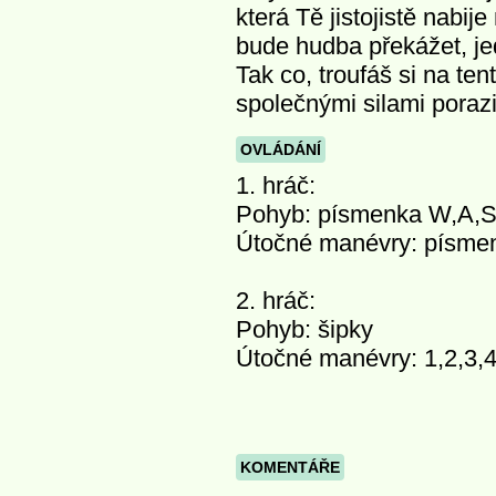
která Tě jistojistě nabij
bude hudba překážet, je
Tak co, troufáš si na t
společnými silami porazi
OVLÁDÁNÍ
1. hráč:
Pohyb: písmenka W,A,
Útočné manévry: písmen
2. hráč:
Pohyb: šipky
Útočné manévry: 1,2,3,4
KOMENTÁŘE