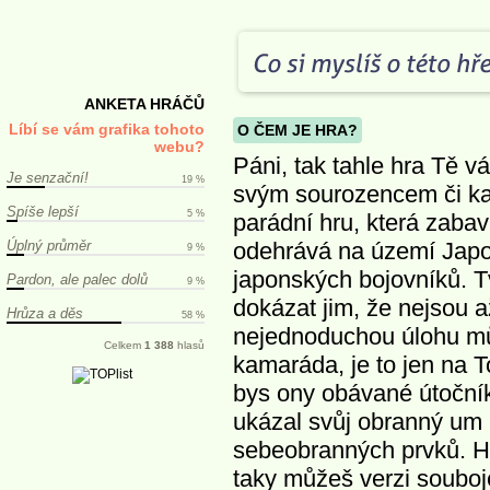
ANKETA HRÁČŮ
Líbí se vám grafika tohoto
O ČEM JE HRA?
webu?
Páni, tak tahle hra Tě v
Je senzační!
19 %
svým sourozencem či k
Spíše lepší
5 %
parádní hru, která zabav
Úplný průměr
odehrává na území Japon
9 %
japonských bojovníků. T
Pardon, ale palec dolů
9 %
dokázat jim, že nejsou a
Hrůza a děs
58 %
nejednoduchou úlohu mů
Celkem
1 388
hlasů
kamaráda, je to jen na 
bys ony obávané útočník
ukázal svůj obranný um p
sebeobranných prvků. Hra
taky můžeš verzi souboj