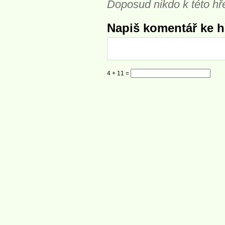
Doposud nikdo k této hř
Napiš komentář ke hř
4 + 11 =