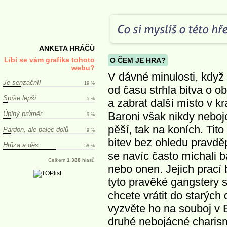
ANKETA HRÁČŮ
Líbí se vám grafika tohoto
O ČEM JE HRA?
webu?
V dávné minulosti, když s
Je senzační!
19 %
od času strhla bitva o 
Spíše lepší
5 %
a zabrat další místo v kr
Úplný průměr
Baroni však nikdy nebojov
9 %
pěší, tak na koních. Tit
Pardon, ale palec dolů
9 %
bitev bez ohledu pravděp
Hrůza a děs
58 %
se navíc často míchali ba
Celkem
1 388
hlasů
nebo onen. Jejich prací 
tyto pravěké gangstery s
chcete vrátit do starých
vyzvěte ho na souboj v 
druhé nebojácné charism