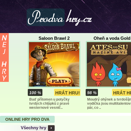
Saloon Brawl 2
Oheň a voda Gold
100 %
HRÁT HRU!
98 %
HRÁT H
Buď přítomen u potyčky
Moudrý ohýnek a tvrdošíj
tvrdých chlápků z pravé
vodička jsou multitalento
westernové vesnič..
pár, co ..
ONLINE HRY PRO DVA
Všechny hry