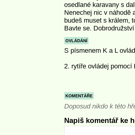
osedlané karavany s další
Nenechej nic v náhodě a
budeš muset s králem, 
Bavte se. Dobrodružství
OVLÁDÁNÍ
S písmenem K a L ovládn
2. rytíře ovládej pomocí
KOMENTÁŘE
Doposud nikdo k této hř
Napiš komentář ke hř