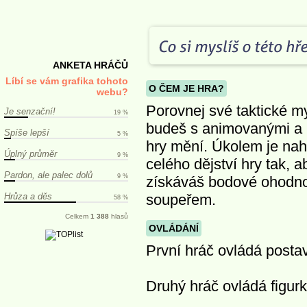
ANKETA HRÁČŮ
Líbí se vám grafika tohoto
O ČEM JE HRA?
webu?
Porovnej své taktické my
Je senzační!
19 %
budeš s animovanými a n
Spíše lepší
5 %
hry mění. Úkolem je nah
Úplný průměr
9 %
celého dějství hry tak, ab
Pardon, ale palec dolů
9 %
získáváš bodové ohodnoc
Hrůza a děs
soupeřem.
58 %
Celkem
1 388
hlasů
OVLÁDÁNÍ
První hráč ovládá posta
Druhý hráč ovládá figur