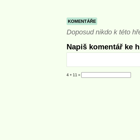
KOMENTÁŘE
Doposud nikdo k této hř
Napiš komentář ke hř
4 + 11 =