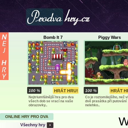
Bomb It 7
Piggy Wars
100 %
HRÁT HRU!
100 %
HRÁT H
Nejtriumfálnější hra pro dva
Co je roztomilejšího, než v
všech dob se vrací na vaše
dvě prasátka při putování
obrazovky..
nelehko..
ONLINE HRY PRO DVA
W
Všechny hry