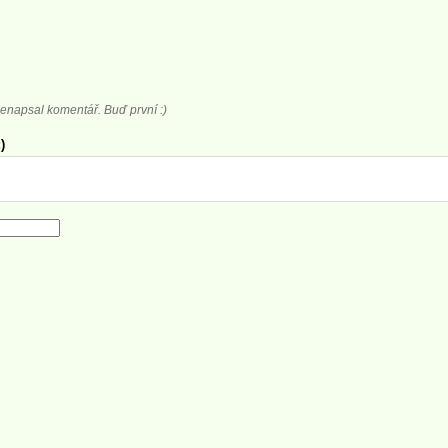
enapsal komentář. Buď první :)
)