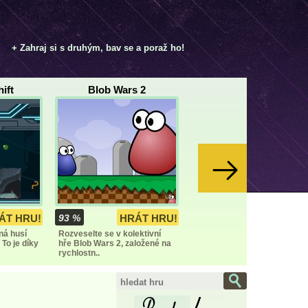
+ Zahraj si s druhým, bav se a poraž ho!
ift
Blob Wars 2
ÁT HRU!
93 %
HRÁT HRU!
ná husí
Rozveselte se v kolektivní
To je díky
hře Blob Wars 2, založené na
rychlostn..