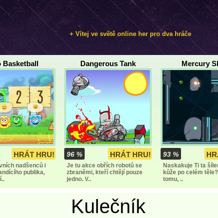
+ Vítej ve světě online her pro dva hráče
 Basketball
Dangerous Tank
Mercury Sh
HRÁT HRU!
96 %
HRÁT HRU!
93 %
HR
vních nadšenců i
Je tu akce obřích robotů se
Naskakuje Ti ta šíle
ndícího publika,
zbraněmi, kteří chtějí pouze
kůže po celém těle? 
..
jedno. V..
tomu, ..
Kulečník