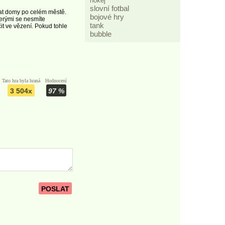
hokej
slovní fotbal
ádat domy po celém městě.
bojové hry
terými se nesmíte
tank
it ve vězení. Pokud tohle
bubble
Tato hra byla hraná
Hodnocení
3 504x
97 %
POSLAT