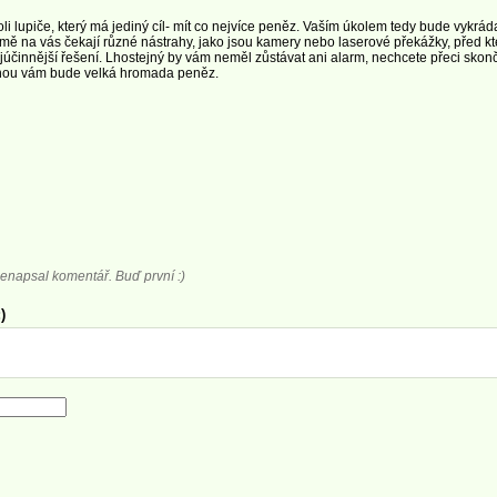
oli lupiče, který má jediný cíl- mít co nejvíce peněz. Vaším úkolem tedy bude vykr
omě na vás čekají různé nástrahy, jako jsou kamery nebo laserové překážky, před k
júčinnější řešení. Lhostejný by vám neměl zůstávat ani alarm, nechcete přeci skonč
nou vám bude velká hromada peněz.
enapsal komentář. Buď první :)
)