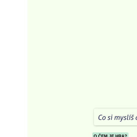
O ČEM JE HRA?