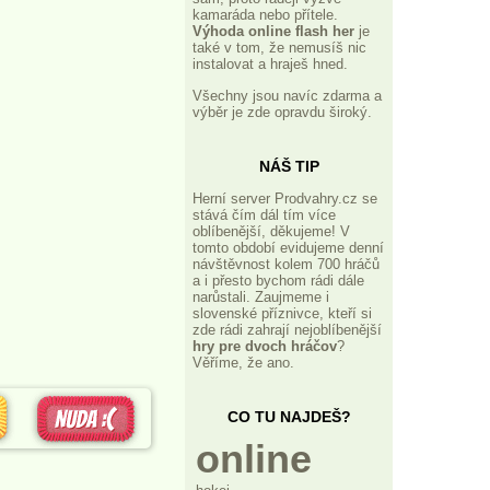
kamaráda nebo přítele.
Výhoda online flash her
je
také v tom, že nemusíš nic
instalovat a hraješ hned.
Všechny jsou navíc zdarma a
výběr je zde opravdu široký.
NÁŠ TIP
Herní server Prodvahry.cz se
stává čím dál tím více
oblíbenější, děkujeme! V
tomto období evidujeme denní
návštěvnost kolem 700 hráčů
a i přesto bychom rádi dále
narůstali. Zaujmeme i
slovenské příznivce, kteří si
zde rádi zahrají nejoblíbenější
hry pre dvoch hráčov
?
Věříme, že ano.
CO TU NAJDEŠ?
online