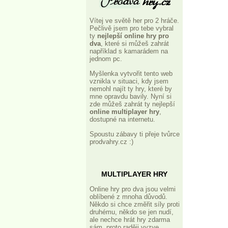
Vítej ve světě her pro 2 hráče.
Pečlivě jsem pro tebe vybral
ty
nejlepší online hry pro
dva
, které si můžeš zahrát
například s kamarádem na
jednom pc.
Myšlenka vytvořit tento web
vznikla v situaci, kdy jsem
nemohl najít ty hry, které by
mne opravdu bavily. Nyní si
zde můžeš zahrát ty nejlepší
online multiplayer hry
,
dostupné na internetu.
Spoustu zábavy ti přeje tvůrce
prodvahry.cz :)
MULTIPLAYER HRY
Online hry pro dva jsou velmi
oblíbené z mnoha důvodů.
Někdo si chce změřit síly proti
druhému, někdo se jen nudí,
ale nechce hrát hry zdarma
sám, proto raději vyzve