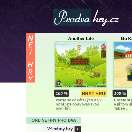
Another Life
Go K
100 %
HRÁT HRU!
100 %
Vraťte se do dětských let, v
Chcete si 
nichž jste objevovali svou
a přitom u
první kři..
Tak se ..
ONLINE HRY PRO DVA
Všechny hry