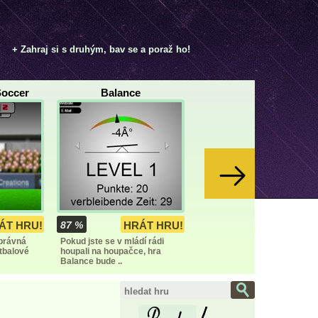
+ Zahraj si s druhým, bav se a poraž ho!
Soccer
Balance
ÁT HRU!
87 %
HRÁT HRU!
správná
Pokud jste se v mládí rádi
otbalové
houpali na houpačce, hra
Balance bude ..