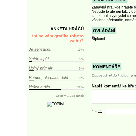
Zábavná hra, kde hrajete r
Nebude to ale jen tak, v d
zaleknout a vymyslet co ne
všechno překonáte, odmě
ANKETA HRÁČŮ
OVLÁDÁNÍ
Líbí se vám grafika tohoto
Šipkami.
webu?
Je senzační!
19 %
Spíše lepší
5 %
KOMENTÁŘE
Úplný průměr
9 %
Doposud nikdo k této hře n
Pardon, ale palec dolů
9 %
Napiš komentář ke hře :
Hrůza a děs
58 %
Celkem
1 388
hlasů
4 + 11 =