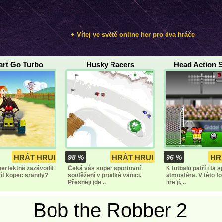
+ Vítej ve světě online her pro dva hráče
art Go Turbo
Husky Racers
Head Action 
HRÁT HRU!
98 %
HRÁT HRU!
96 %
HR
perfektně zazávodit
Čeká vás super sportovní
K fotbalu patří i ta 
žít kopec srandy?
soutěžení v prudké vánici.
atmosféra. V této f
Přesněji jde ..
hře jí, ..
Bob the Robber 2