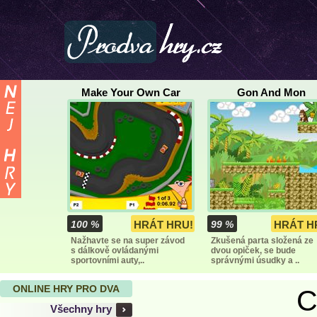
Make Your Own Car
Gon And Mon
100 %
HRÁT HRU!
99 %
HRÁT H
Nažhavte se na super závod
Zkušená parta složená ze
s dálkově ovládanými
dvou opiček, se bude
sportovními auty,..
správnými úsudky a ..
ONLINE HRY PRO DVA
C
Všechny hry