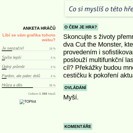
O ČEM JE HRA?
ANKETA HRÁČŮ
Líbí se vám grafika tohoto
Skoncujte s životy přem
webu?
dva Cut the Monster, k
Je senzační!
19 %
provedením i sofistikov
Spíše lepší
poslouží multifunkční la
5 %
cíl? Překážky budou mn
Úplný průměr
9 %
cestičku k pokoření aktu
Pardon, ale palec dolů
9 %
Hrůza a děs
58 %
OVLÁDÁNÍ
Celkem
1 388
hlasů
Myší.
KOMENTÁŘE