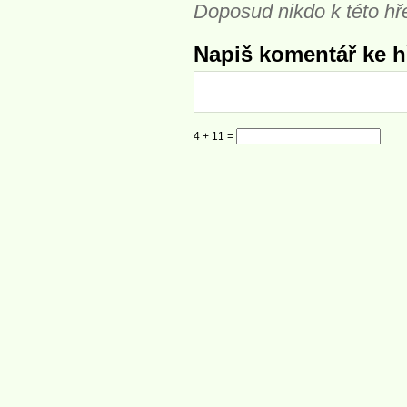
Doposud nikdo k této hř
Napiš komentář ke hř
4 + 11 =